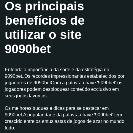
Os principais
benefícios de
utilizar o site
9090bet
Entenda a importância da sorte e da estratégia no
9090bet..Os recordes impressionantes estabelecidos por
jogadores de 9090betCom a palavra-chave '9090bet' os
jogadores podem desbloquear conteúdo exclusivo em
seus jogos favoritos.
Os melhores truques e dicas para se destacar em
9090bet.A popularidade da palavra-chave '9090bet' tem
crescido entre os entusiastas de jogos de azar no mundo
todo.