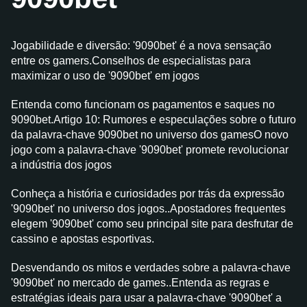
Jogabilidade e diversão: '9090bet' é a nova sensação
entre os gamers.Conselhos de especialistas para
maximizar o uso de '9090bet' em jogos
Entenda como funcionam os pagamentos e saques no
9090bet.Artigo 10: Rumores e especulações sobre o futuro
da palavra-chave 9090bet no universo dos gamesO novo
jogo com a palavra-chave '9090bet' promete revolucionar
a indústria dos jogos
Conheça a história e curiosidades por trás da expressão
'9090bet' no universo dos jogos..Apostadores frequentes
elegem '9090bet' como seu principal site para desfrutar de
cassino e apostas esportivas.
Desvendando os mitos e verdades sobre a palavra-chave
'9090bet' no mercado de games..Entenda as regras e
estratégias ideais para usar a palavra-chave '9090bet' a