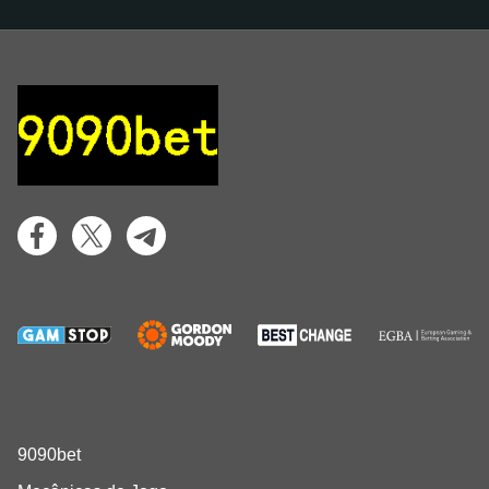
9090bet